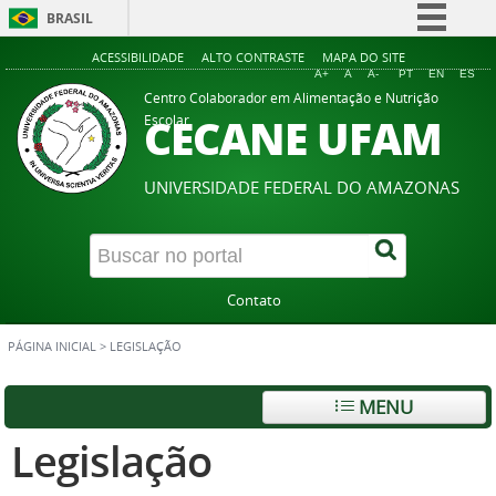
BRASIL
Simplifique!
ACESSIBILIDADE
ALTO CONTRASTE
MAPA DO SITE
A+
A
A-
PT
EN
ES
Comunica BR
Centro Colaborador em Alimentação e Nutrição
CECANE UFAM
Escolar
Participe
Acesso à informação
UNIVERSIDADE FEDERAL DO AMAZONAS
Legislação
Canais
Contato
PÁGINA INICIAL
>
LEGISLAÇÃO
MENU
Legislação